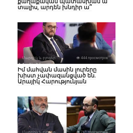
քաղաքական պատասխան ա
տալիս, արդեն խնդիր ա՞
Մարդիկ և բլոգեր
444 просмотров
Իմ մահվան մասին լուրերը
խիստ չափազանցված են.
Արայիկ Հարությունյան
Մարդիկ և բլոգեր
761 просмотров