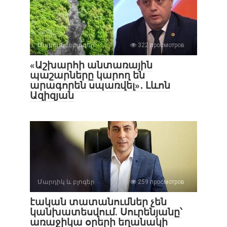
Մարդիկ և բլոգեր
322 просмотров
«Աշխարհի անտառային
պաշարները կարող են
արագորեն սպառվել»․ Լևոն
Ազիզյան
Մարդիկ և բլոգեր
259 просмотров
էական տատանումներ չեն
կանխատեսվում. Սուրենյանը՝
առաջիկա օրերի եղանակի