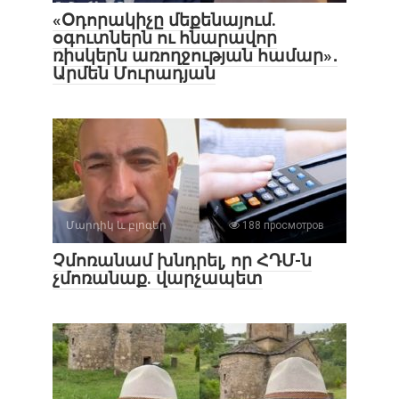
«Օդորակիչը մեքենայում.
օգուտներն ու հնարավոր
ռիսկերն առողջության համար»․
Արմեն Մուրադյան
Մարդիկ և բլոգեր
188 просмотров
Չմոռանամ խնդրել, որ ՀԴՄ-ն
չմոռանաք. վարչապետ