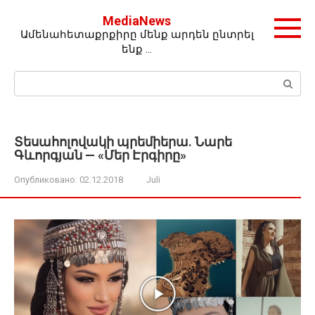
Перейти
MediaNews
к
Ամենահետաքրքիրը մենք արդեն ընտրել
контенту
ենք …
Поиск:
Տեսահոլովակի պրեմիերա. Նարե
Գևորգյան — «Մեր Էրգիրը»
Опубликовано:
02.12.2018
Juli