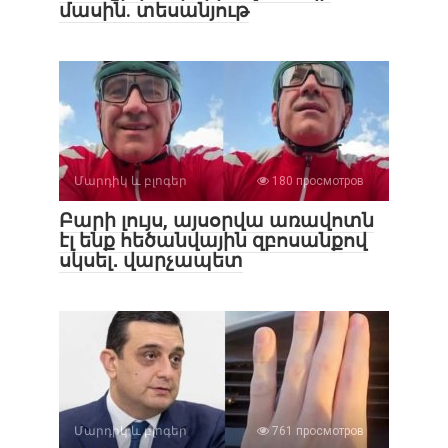
մասին. տեսանյութ
Մարդիկ և բլոգեր
180 просмотров
Բարի լույս, այսօրվա առավոտն
էլ ենք հեծանվային զբոսանքով
սկսել․ վարչապետ
Մարդիկ և բլոգեր
761 просмотров