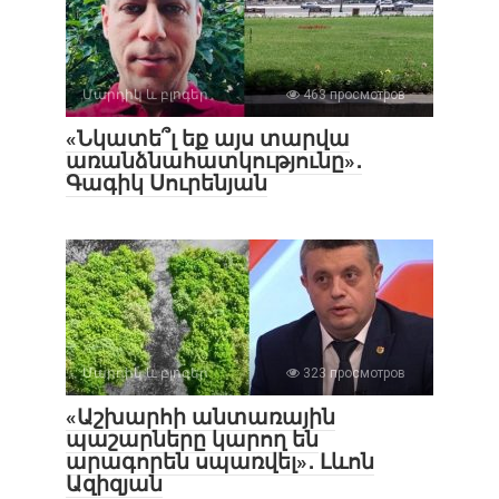
Մարդիկ և բլոգեր
463 просмотров
«Նկատե՞լ եք այս տարվա
առանձնահատկությունը»․
Գագիկ Սուրենյան
Մարդիկ և բլոգեր
323 просмотров
«Աշխարհի անտառային
պաշարները կարող են
արագորեն սպառվել»․ Լևոն
Ազիզյան