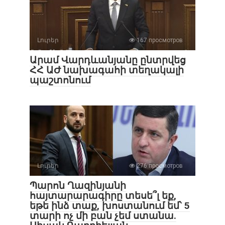
Լուրեր
167 просмотров
Արամ Վարդևանյանը ընտրվեց
ՀՀ ԱԺ նախագահի տեղակալի
պաշտոնում
Լուրեր
276 просмотров
Պարոն Ղազինյանի
հայտարարագիրը տեսե՞լ եք,
եթե ինձ տաք, խոստանում եմ՝ 5
տարի ոչ մի բան չեմ ստանա.