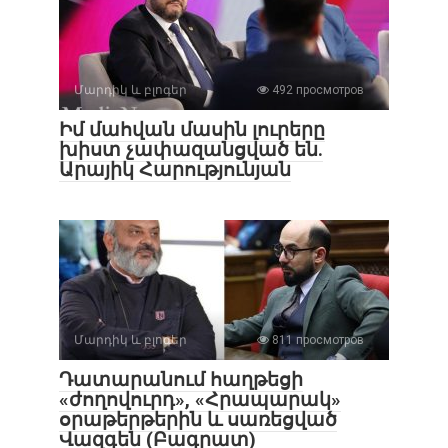
Մարդիկ և բլոգեր
492 просмотров
Իմ մահվան մասին լուրերը
խիստ չափազանցված են.
Արայիկ Հարությունյան
Մարդիկ և բլոգեր
811 просмотров
Դատարանում հաղթեցի
«ժողովուրդ», «Հրապարակ»
օրաթերթերին և սառեցված
Վազգեն (Բագրատ)