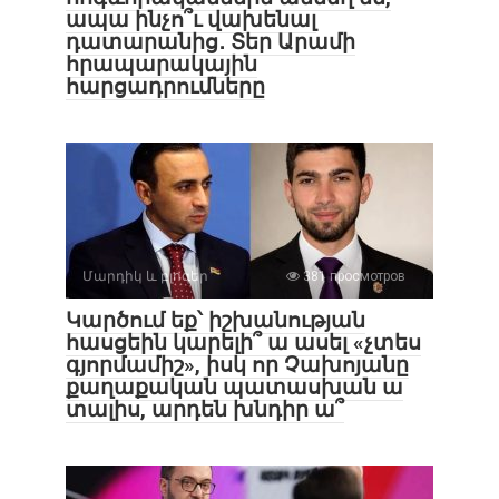
ապա ինչո՞ւ վախենալ
դատարանից․ Տեր Արամի
հրապարակային
հարցադրումները
Մարդիկ և բլոգեր
381 просмотров
Կարծում եք՝ իշխանության
հասցեին կարելի՞ ա ասել «չտես
գյորմամիշ», իսկ որ Չախոյանը
քաղաքական պատասխան ա
տալիս, արդեն խնդիր ա՞