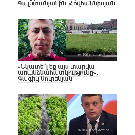
Գալստանյանին. Հովհաննիսյան
Մարդիկ և բլոգեր
496 просмотров
«Նկատե՞լ եք այս տարվա
առանձնահատկությունը»․
Գագիկ Սուրենյան
Մարդիկ և բլոգեր
356 просмотров