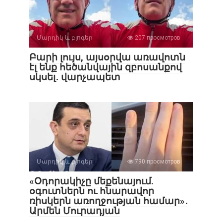
Մարդիկ և բլոգեր
207 просмотров
Բարի լույս, այսօրվա առավոտն
էլ ենք հեծանվային զբոսանքով
սկսել․ վարչապետ
Մարդիկ և բլոգեր
790 просмотров
«Օդորակիչը մեքենայում.
օգուտներն ու հնարավոր
ռիսկերն առողջության համար»․
Արմեն Մուրադյան