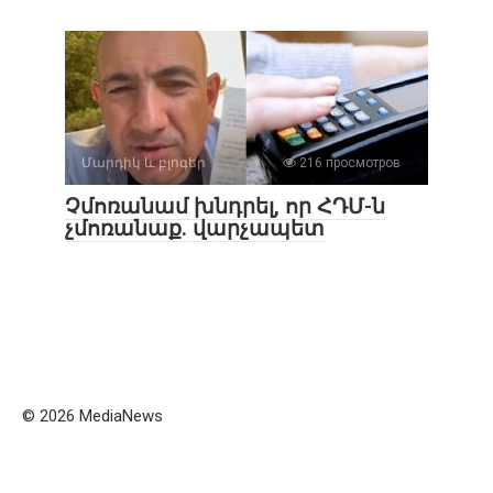
Մարդիկ և բլոգեր
216 просмотров
Չմոռանամ խնդրել, որ ՀԴՄ-ն
չմոռանաք. վարչապետ
© 2026 MediaNews