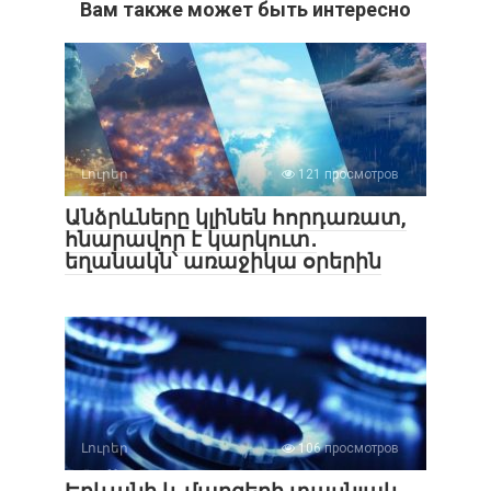
Вам также может быть интересно
Լուրեր
121 просмотров
Անձրևները կլինեն հորդառատ,
հնարավոր է կարկուտ․
եղանակն՝ առաջիկա օրերին
Լուրեր
106 просмотров