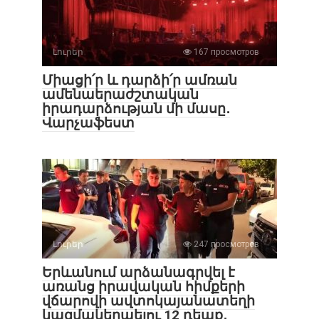
Լուրեր
167 просмотров
Միացի՛ր և դարձի՛ր ամռան
ամենաերաժշտական
իրադարձության մի մասը․
Վարչաֆեստ
Լուրեր
247 просмотров
Երևանում արձանագրվել է
առանց իրավական հիմքերի
վճարովի ավտոկայանատեղի
կազմակերպելու 12 դեպք․