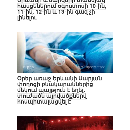
Երևանի և մարզերի տասնյակ
հասցեներում օգոստոսի 10-ին,
11-ին, 12-ին և 13-ին գազ չի
լինելու
Լուրեր
97 просмотров
Օրեր առաջ Երևանի Սարյան
փողոցի բնակարաններից
մեկում պայթյուն է եղել․
տուժածն այրվածքներվ
հոսպիտալացվել է