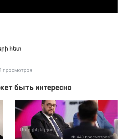
երի հետ
 просмотров
жет быть интересно
Մարդիկ և բլոգեր
443 просмотров