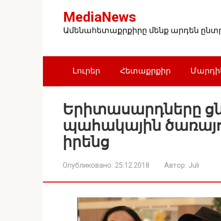
Перейти
MediaNews
к
контенту
Ամենահետաքրքիրը մենք արդեն ընտրե
Լուրեր
Հետաքրքիր
Մարդիկ
Երիտասարդները ցնց
պահակային ծառայո
իրենց
Опубликовано:
25.12.2018
Автор:
Juli