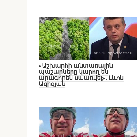
Մարդիկ և բլոգեր
320 просмотров
«Աշխարհի անտառային
պաշարները կարող են
արագորեն սպառվել»․ Լևոն
Ազիզյան
Մարդիկ և բլոգեր