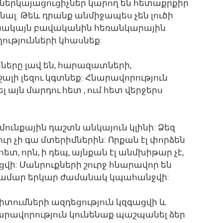
տ ներկայացուցիչներ կարող են հետաքրքիր
լ: Թեև դրանք անմիջապես չեն լուծի
 սակայն բավականին հեռանկարային
ությունների կհասնեք:
ները լավ են, հարազատների,
շալի լեզու կգտնեք: Հնարավորություն
այն մարդու հետ , ում հետ վերջերս
ունքային դաշտն անկայուն կլինի: Ձեզ
ւր չի գա մտերիմներին: Որքան էլ փորձեն
տ, որն, ի դեպ, այնքան էլ անմխիթար չէ,
ցվի: Մանրուքների շուրջ հնարավոր են
համար երկար ժամանակ կպահանջվի:
իտումների ազդեցություն կզգացվի և
արավորություն կունենաք պաշպանել ձեր