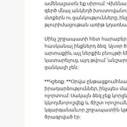
ամենաշատն եք սիրում: Վխենալ
զերծ մնալ անկեղծ խոստովանու
մտքերն ու ցանկությունները, ին
թյուրիմացութան առիթ կդառնա
Մինչ շրջապատի հետ հարաբերո
հասկանալ ինքներդ ձեզ: Այսօր 
արտաքին, այլ ներքին բնույթի 
կատարելուց, այդ թվում ՝անշարժ 
ցանկալի չեն:
**Կշեռք: **Օրվա ընթացքումհն
իրադարձություններ, ինչպես 
ոլորտում: Սակայն ձեզ չեք կո
կկողմնորոշվեք և ճիշտ որոշու
կզարգանան,որ շրջապատին կթ
ծրագրված էր: