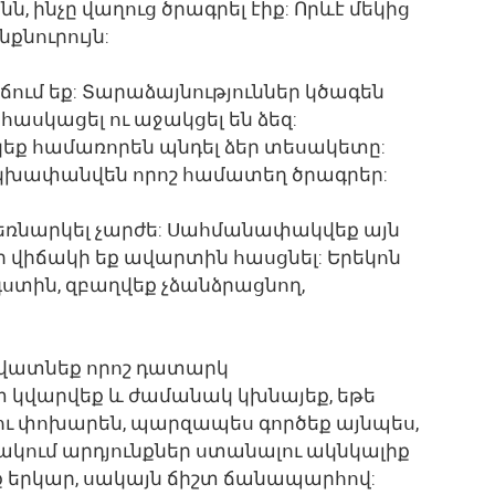
, ինչը վաղուց ծրագրել էիք: Որևէ մեկից
նքնուրույն:
իճում եք: Տարաձայնություններ կծագեն
հասկացել ու աջակցել են ձեզ:
ակեք համառորեն պնդել ձեր տեսակետը:
մ կխափանվեն որոշ համատեղ ծրագրեր:
եռնարկել չարժե: Սահմանափակվեք այն
ի վիճակի եք ավարտին հասցնել: Երեկոն
գստին, զբաղվեք չձանձրացնող,
 կվատնեք որոշ դատարկ
տ կվարվեք և ժամանակ կխնայեք, եթե
լու փոխարեն, պարզապես գործեք այնպես,
նակում արդյունքներ ստանալու ակնկալիք
 երկար, սակայն ճիշտ ճանապարհով: