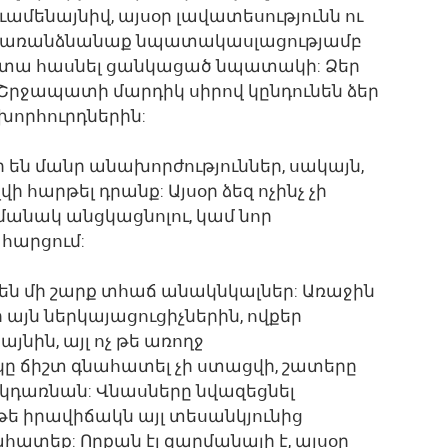
ամենայնիվ, այսօր լավատեսությունն ու
քի: Կառանձնանաք նպատակասլացությամբ
լ կտա հասնել ցանկացած նպատակի: Ձեր
 Շրջապատի մարդիկ սիրով կընդունեն ձեր
խորհուրդներին:
 են մանր անախորժություններ, սակայն,
 հարթել դրանք: Այսօր ձեզ ոչինչ չի
մանակ անցկացնոլու, կամ նոր
հարցում:
են մի շարք տհաճ անակնկալներ: Առաջին
ի այն ներկայացուցիչներին, ովքեր
յնին, այլ ոչ թե առողջ
 ճիշտ գնահատել չի ստացվի, շատերը
կդառնան: Վնասները նվազեցնել
եթե իրավիճակն այլ տեսանկյունից
հատեք: Որքան էլ զարմանալի է, այսօր