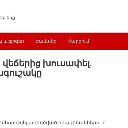
լ ենք …
 և բլոգեր
Ժամանց
Հարցում
ի վեճերից խուսափել.
ագուշակը
ղմնորոշվել ստեղծված իրավիճակներում