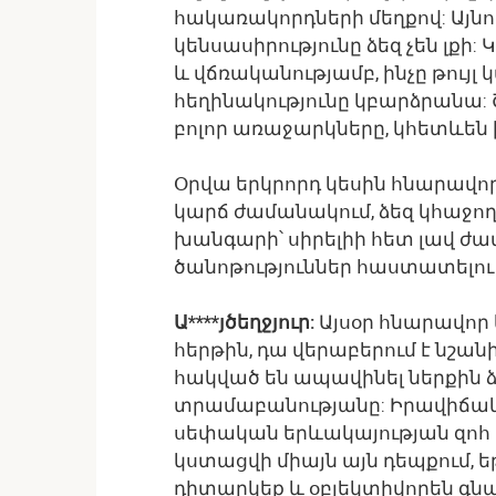
հակառակորդների մեղքով: Այնու
կենսասիրությունը ձեզ չեն լ
և վճռականությամբ, ինչը թույ
հեղինակությունը կբարձրանա:
բոլոր առաջարկները, կհետևեն 
Օրվա երկրորդ կեսին հնարավոր
կարճ ժամանակում, ձեզ կհաջողվի
խանգարի՝ սիրելիի հետ լավ ժա
ծանոթություններ հաստատելու 
Ա****յծեղջյուր:
Այսօր հնարավոր 
հերթին, դա վերաբերում է նշան
հակված են ապավինել ներքին ձա
տրամաբանությանը: Իրավիճակը
սեփական երևակայության զոհ 
կստացվի միայն այն դեպքում, 
դիտարկեք և օբյեկտիվորեն գնա