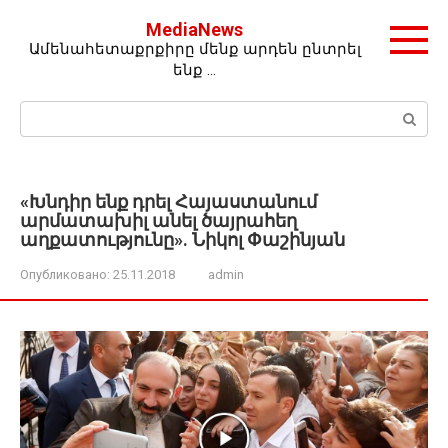
Перейти
MediaNews
к
Ամենահետաքրքիրը մենք արդեն ընտրել
контенту
ենք …
Поиск:
«Խնդիր ենք դրել Հայաստանում
արմատախիլ անել ծայրահեղ
աղքատությունը». Նիկոլ Փաշինյան
Опубликовано:
25.11.2018
admin