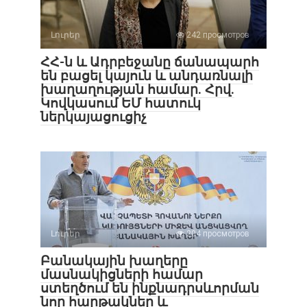
Լուրեր
242 просмотров
ՀՀ-ն և Ադրբեջանը ճանապարհ
են բացել կայուն և անդառնալի
խաղաղության համար. Հրվ.
Կովկասում ԵՄ հատուկ
ներկայացուցիչ
Լուրեր
204 просмотров
Բանակային խաղերը
մասնակիցների համար
ստեղծում են ինքնադրսևորման
նոր հարթակներ և