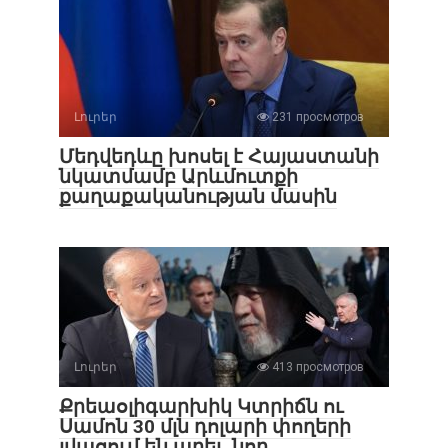
Լուրեր
231 просмотров
Մեդվեդևը խոսել է Հայաստանի
նկատմամբ Արևմուտքի
քաղաքականության մասին
Լուրեր
413 просмотров
Քրեաօլիգարխիկ Կտրիճն ու
Սամոն 30 մլն դոլարի փողերի
լվացում են արել․ նոր