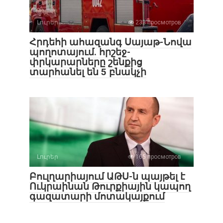
Լուրեր
233 просмотров
Հրդեհի ահազանգ Սայաթ-Նովա
պողոտայում. հրշեջ-
փրկարարները շենքից
տարհանել են 5 բնակչի
Լուրեր
165 просмотров
Բուլղարիայում ԱԹՍ-ն պայթել է
Ուկրաինան Թուրքիային կապող
գազատարի մոտակայքում