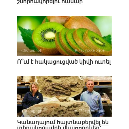
շնորհավորելու համար
Հետաքրքիր
786 просмотров
Ո՞ւմ է հակացուցված կիվի ուտել
Հետաքրքիր
279 просмотров
Կանադայում հայտնաբերվել են
տիրանոզավրի մնացորդներ՝