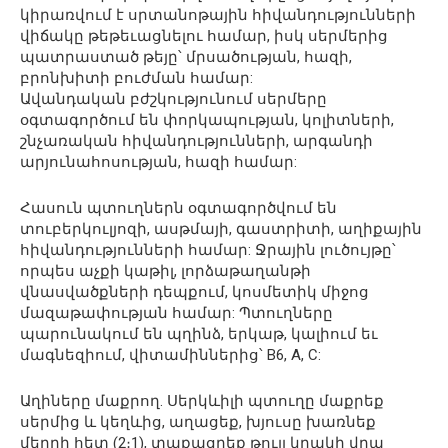
կիրառվում է սրտանոթային հիվանդությունների
վիճակը թեթեւացնելու համար, իսկ սերմերից
պատրաստած թեյը՝ մրսածության, հազի,
բրոնխիտի բուժման համար:
Ավանդական բժշկությունում սերմերը
օգտագործում են փորկապության, կոլիտների,
շնչառական հիվանդությունների, արգանդի
արյունահոսության, հազի համար:
Հասուն պտուղներն օգտագործվում են
տուբերկուլյոզի, ասթմայի, գաստրիտի, աղիքային
հիվանդությունների համար: Ջրային լուծույթը՝
որպես աչքի կաթիլ, լորձաթաղանթի
վնասվածքների դեպքում, կոսմետիկ միջոց
մազաթափության համար: Պտուղները
պարունակում են պղինձ, երկաթ, կալիում եւ
մագնեզիում, վիտամիններից՝ B6, A, C:
Աղիները մաքրող. Սերկևիլի պտուղը մաքրեք
սերմից և կեղևից, աղացեք, խյուսը խառնեք
մեղրի հետ (2։1), տաքացրեք թույլ կրակի վրա