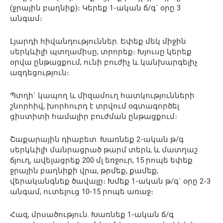
(ջրային բաղնիք)։ Կերեք 1-ական ճ/գ` օրը 3
անգամ։
Լյարդի հիվանդություններ. Եփեք մեկ միջին
սերկևիլի պտղամիսը, տրորեք։ Խյուսը կերեք
օրվա ընթացքում, ունի բուժիչ և կանխարգելիչ
ազդեցություն։
Պտղի` կապող և միզամուղ հատկությունների
շնորհիվ, խորհուրդ է տրվում օգտագործել
ցիստիտի համալիր բուժման ընթացքում։
Շաքարային դիաբետ. Խառնեք 2-ական թ/գ
սերկևիլի մանրացրած թարմ տերև և մատղաշ
ճյուղ, ավելացրեք 200 մլ եռջուր, 15 րոպե եփեք
ջրային բաղնիքի վրա, թրմեք, քամեք,
վերականգնեք ծավալը։ Խմեք 1-ական թ/գ` օրը 2-3
անգամ, ուտելուց 10-15 րոպե առաջ։
Հազ, մրսածություն. Խառնեք 1-ական ճ/գ