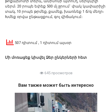
թոքախոտի տերև, անիսոնի պտուղ, սերկևիլի
սերմ։ 20 րոպե եփեք 500 մլ ջրում` փակ կափարիչի
տակ, 10 րոպե թրմեք, քամեք, խառնեք 1 ճ/գ մեղր։
Խմեք օրվա ընթացքում, գոլ վիճակում։
507 դիտում
, 1 դիտում այսօր
Մի մոռացեք կիսվել Ձեր ընկերների հետ
645 просмотров
Вам также может быть интересно