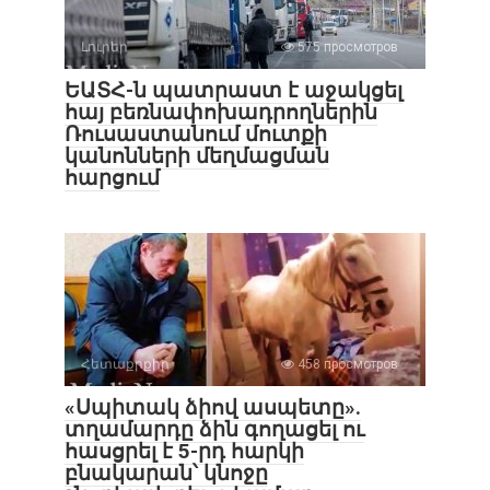
Լուրեր
575 просмотров
ԵԱՏՀ-ն պատրաստ է աջակցել
հայ բեռնափոխադրողներին
Ռուսաստանում մուտքի
կանոնների մեղմացման
հարցում
Հետաքրքիր
458 просмотров
«Սպիտակ ձիով ասպետը».
տղամարդը ձին գողացել ու
հասցրել է 5-րդ հարկի
բնակարան՝ կնոջը