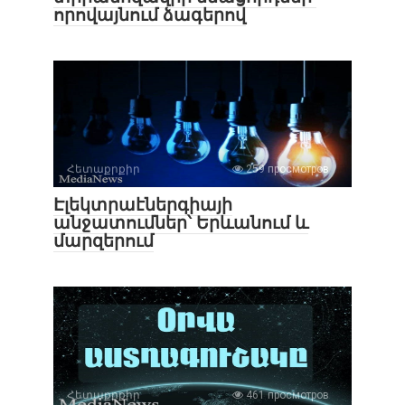
որովայնում ձագերով
Հետաքրքիր
259 просмотров
Էլեկտրաէներգիայի
անջատումներ՝ Երևանում և
մարզերում
Հետաքրքիր
461 просмотров