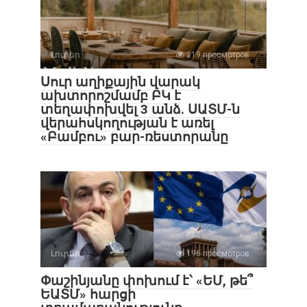
Լուրեր
219 просмотров
Սուր աղիքային վարակ
ախտորոշմամբ ԲԿ է
տեղափոխվել 3 անձ. ՍԱՏՄ-ն
վերահսկողության է առել
«Բամբու» բար-ռեստորանը
Լուրեր
196 просмотров
Փաշինյանը փոխում է՝ «ԵՄ, թե՞
ԵԱՏՄ» հարցի