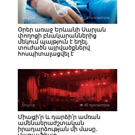
Լուրեր
19 просмотров
Օրեր առաջ Երևանի Սարյան
փողոցի բնակարաններից
մեկում պայթյուն է եղել․
տուժածն այրվածքներվ
հոսպիտալացվել է
Լուրեր
45 просмотров
Միացի՛ր և դարձի՛ր ամռան
ամենաերաժշտական
իրադարձության մի մասը․