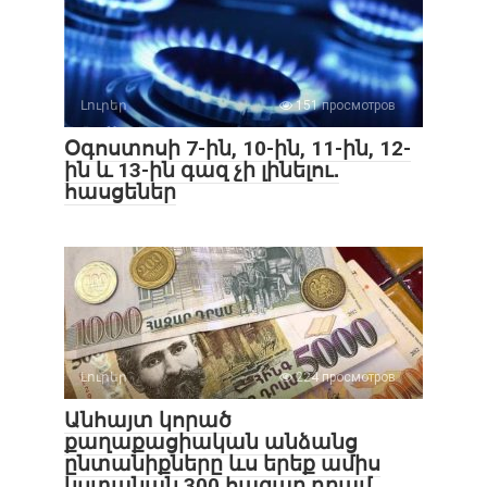
Լուրեր
151 просмотров
Օգոստոսի 7-ին, 10-ին, 11-ին, 12-
ին և 13-ին գազ չի լինելու․
հասցեներ
Լուրեր
224 просмотров
Անհայտ կորած
քաղաքացիական անձանց
ընտանիքները ևս երեք ամիս
կստանան 300 հազար դրամ